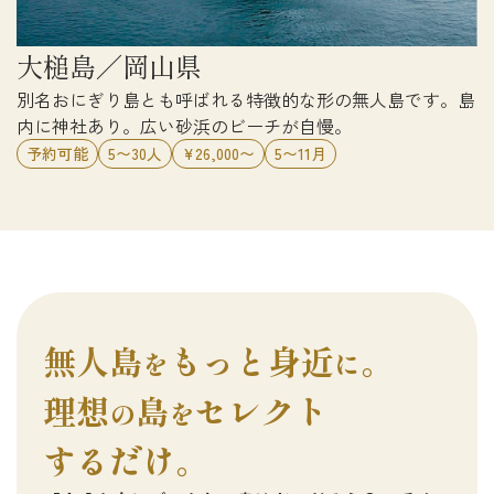
大槌島／岡山県
別名おにぎり島とも呼ばれる特徴的な形の無人島です。島
内に神社あり。広い砂浜のビーチが自慢。
予約可能
5〜30人
¥26,000〜
5〜11月
無人島
もっと身近
を
に。
理想
島
セレクト
の
を
するだけ
。