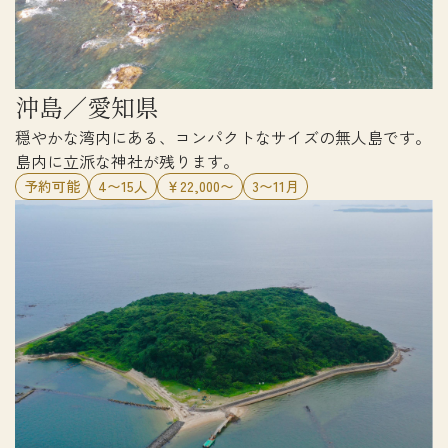
沖島／愛知県
穏やかな湾内にある、コンパクトなサイズの無人島です。
島内に立派な神社が残ります。
予約可能
4〜15人
￥22,000〜
3〜11月