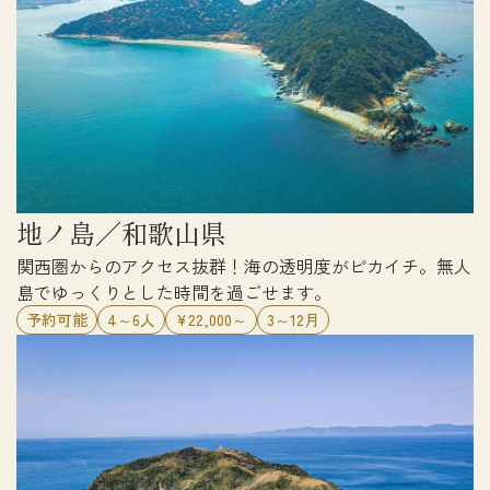
地ノ島／和歌山県
関西圏からのアクセス抜群！海の透明度がピカイチ。無人
島でゆっくりとした時間を過ごせます。
予約可能
4～6人
¥22,000～
3～12月