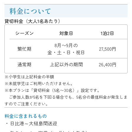
料金について
貸切料金（大人1名あたり）
シーズン
対象日
1泊2日
8月〜9月の
繁忙期
27,500円
4
金・土・日・祝日
通常期
上記以外の期間
26,400円
3
※小学生は上記料金の半額
※未就学児はご利用いただけません。
※本プランは「貸切料金（5名〜30名）」設定です。
ご参加人数が5名を下回る場合でも、5名分の最低料金が発生しま
すのでご注意ください。
料金に
含まれるもの
日比港～大槌島間送迎