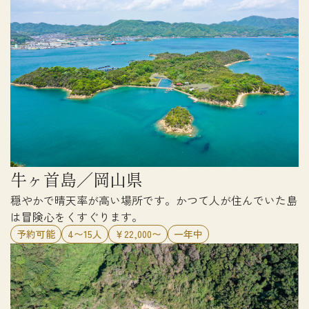
牛ヶ首島／岡山県
穏やかで晴天率が高い場所です。かつて人が住んでいた島
は冒険心をくすぐります。
予約可能
4〜15人
￥22,000〜
一年中