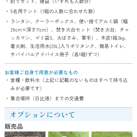
釣りセット、寝袋（いずれも人数分）
5名用テント（1組の人数に合わせた数）
ランタン、クーラーボックス、使い捨てアルミ鍋（幅
26cm×深さ11cm）、焚き火台セット（焚き火台、チャ
ッカマン、ゴミ袋3、火ばさみ、軍手）、木炭1箱3kg、
着火剤、生活用水(20L)入りポリタンク、簡易トイレ、
サバイバルアドバイス冊子（各1組1ずつ）
お客様ご自身で
用意が必要なもの
食糧・飲料水（上記に記載のないものはすべて持ち込
みが必要です）
集合場所（日比港）までの交通費
オプションについて
販売品