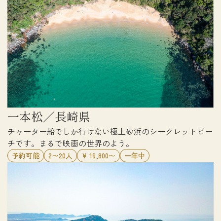
一本松／長崎県
チャーター船でしか行けない極上砂浜のシークレットビー
チです。まるで映画の世界のよう。
予約可能
2〜20人
¥ 19,800〜
一年中