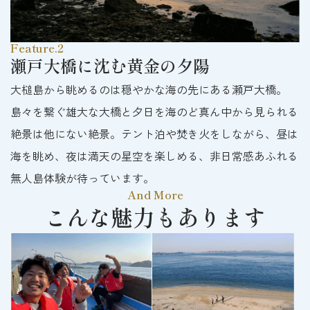
Feature.2
瀬戸大橋に沈む黄金の夕陽
大槌島から眺めるのは穏やかな海の先にある瀬戸大橋。
島々を繋ぐ雄大な大橋と夕日を海のど真ん中から見られる
絶景は他にない絶景。テント泊や焚き火をしながら、昼は
海を眺め、夜は満天の星空を楽しめる、非日常感あふれる
無人島体験が待っています。
And More
こんな魅力もあります