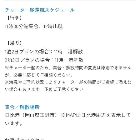
チャーター船
運航スケジュール
【行き】
11時30分港集合、12時出航
【帰り】
1泊2日プランの場合：11時 港解散
2泊3日プランの場合：11時 港解散
※チャーター船のため、集合・解散時間の変更は原則できません
が、必要に応じてご相談ください。
※海況やご予約状況によりチャーター船の時間がご希望に添えな
い場合もあります。予めご了承ください
集合／解散場所
日比港（岡山県玉野市） ※MAPは日比港周辺を表示して
います。
お車でのアクセス