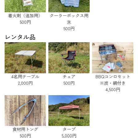
着火剤（追加用）
クーラーボックス用
500円
氷
500円
レンタル品
BBQコンロセット
4名用テーブル
チェア
※炭・網付き
2,000円
500円
4,500円
タープ
食材用トング
5,000円
500円