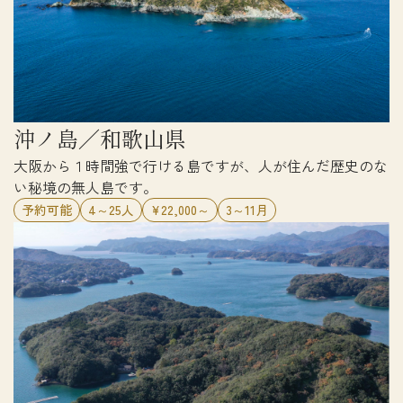
沖ノ島／和歌山県
大阪から１時間強で行ける島ですが、人が住んだ歴史のな
い秘境の無人島です。
予約可能
4～25人
¥22,000～
3～11月