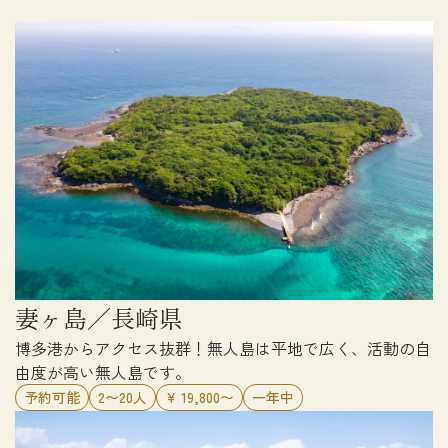
妻ヶ島／長崎県
博多港からアクセス抜群！無人島は平地で広く、活動の自
由度が高い無人島です。
予約可能
2〜20人
¥ 19,800〜
一年中