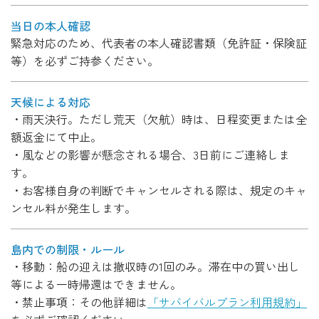
当日の本人確認
緊急対応のため、代表者の本人確認書類（免許証・保険証
等）を必ずご持参ください。
天候による対応
・雨天決行。ただし荒天（欠航）時は、日程変更または全
額返金にて中止。
・風などの影響が懸念される場合、3日前にご連絡しま
す。
・お客様自身の判断でキャンセルされる際は、規定のキャ
ンセル料が発生します。
島内での制限・ルール
・移動：船の迎えは撤収時の1回のみ。滞在中の買い出し
等による一時帰還はできません。
・禁止事項：その他詳細は
「サバイバルプラン利用規約」