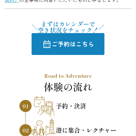
まずはカレンダーで
空き状況をチェック！
calendar_month
ご予約はこちら
Road to Adventure
体験の流れ
予約・決済
01
港に集合・レクチャー
02