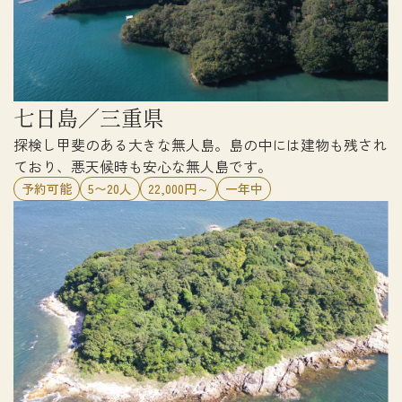
七日島／三重県
探検し甲斐のある大きな無人島。島の中には建物も残され
ており、悪天候時も安心な無人島です。
予約可能
5〜20人
22,000円～
一年中