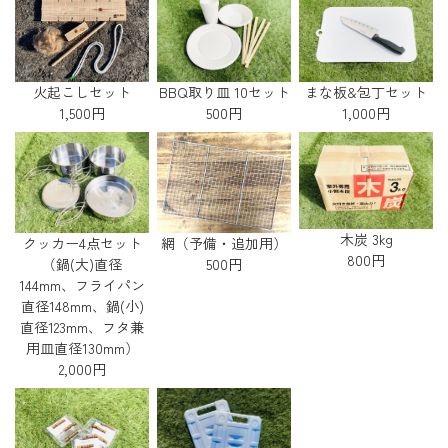
火起こしセット
BBQ取り皿 10セット
まな板&包丁セット
1,500円
500円
1,000円
木炭 3kg
クッカー4点セット
網（予備・追加用）
800円
（鍋(大)直径
500円
144mm、フライパン
直径148mm、鍋(小)
直径123mm、フタ兼
用皿直径130mm）
2,000円