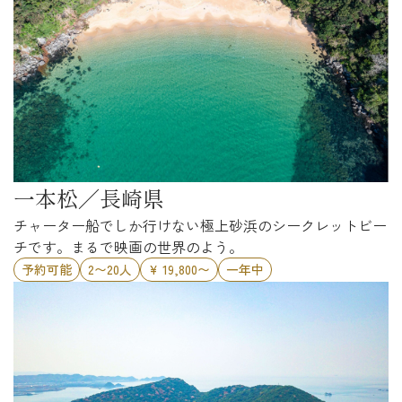
一本松／長崎県
チャーター船でしか行けない極上砂浜のシークレットビー
チです。まるで映画の世界のよう。
予約可能
2〜20人
¥ 19,800〜
一年中