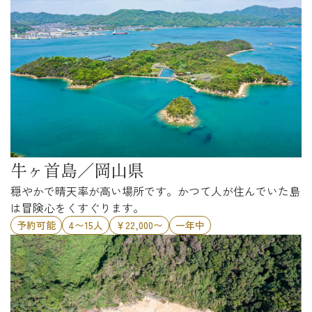
牛ヶ首島／岡山県
穏やかで晴天率が高い場所です。かつて人が住んでいた島
は冒険心をくすぐります。
予約可能
4〜15人
￥22,000〜
一年中