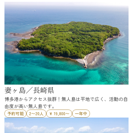
妻ヶ島／長崎県
博多港からアクセス抜群！無人島は平地で広く、活動の自
由度が高い無人島です。
予約可能
2〜20人
¥ 19,800〜
一年中