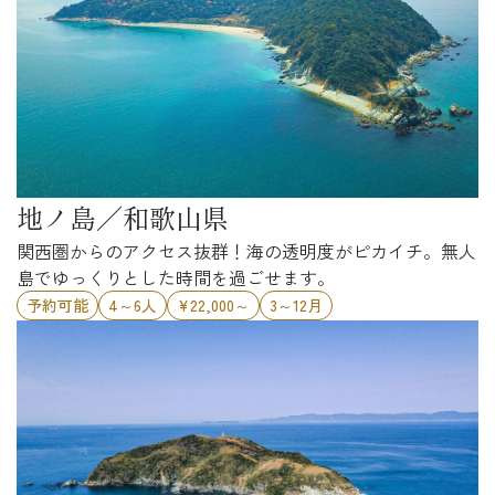
地ノ島／和歌山県
関西圏からのアクセス抜群！海の透明度がピカイチ。無人
島でゆっくりとした時間を過ごせます。
予約可能
4～6人
¥22,000～
3～12月