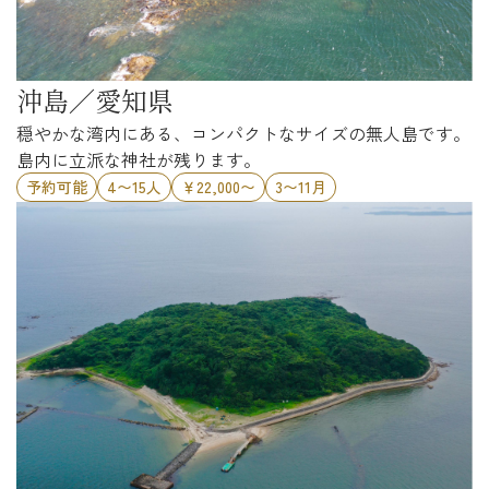
沖島／愛知県
穏やかな湾内にある、コンパクトなサイズの無人島です。
島内に立派な神社が残ります。
予約可能
4〜15人
￥22,000〜
3〜11月