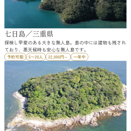
七日島／三重県
探検し甲斐のある大きな無人島。島の中には建物も残され
ており、悪天候時も安心な無人島です。
予約可能
5〜20人
22,000円～
一年中