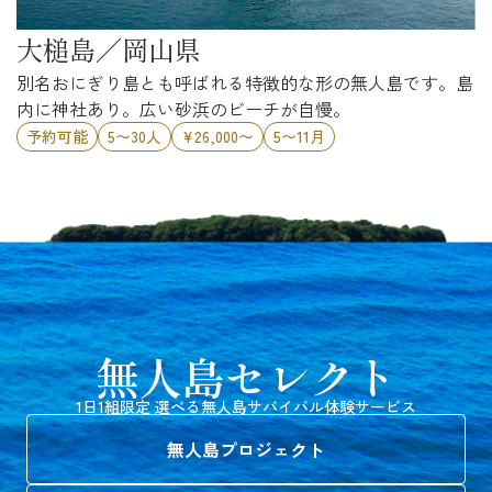
大槌島／岡山県
別名おにぎり島とも呼ばれる特徴的な形の無人島です。島
内に神社あり。広い砂浜のビーチが自慢。
予約可能
5〜30人
¥26,000〜
5〜11月
無人島セレクト
1日1組限定 選べる無人島サバイバル体験サービス
無人島プロジェクト