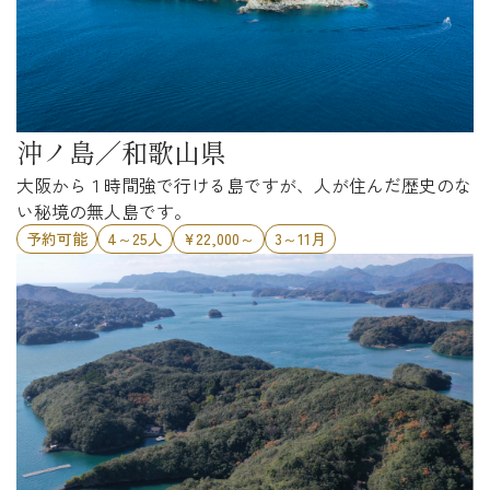
沖ノ島／和歌山県
大阪から１時間強で行ける島ですが、人が住んだ歴史のな
い秘境の無人島です。
予約可能
4～25人
¥22,000～
3～11月