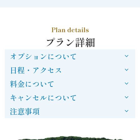
Plan details
プラン詳細
オプションについて
expand_more
販売品
日程・アクセス
expand_more
料金について
expand_more
利用可能シーズン
5〜11月
キャンセルについて
expand_more
料金に
含まれるもの
日比港～大槌島間送迎
注意事項
expand_more
チャーター船
運航スケジュール
キャンセル料
釣りセット、寝袋（いずれも人数分）
【行き】
本予約後〜4日前まで：30%
火起こしセット
BBQ取り皿 10セット
参加人数・年齢
5名用テント（1組の人数に合わせた数）
11時30分港集合、12時出航
3日前〜前日まで：50%
1,500円
500円
人数制限：実施50日前まで：7名以上、実施49日以内：5名
当日・無断キャンセル：100%
ランタン、クーラーボックス、使い捨てアルミ鍋（幅