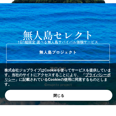
以上。最大30名。
※人数減・日程短縮の場合も上記が適用されます。
【帰り】
26cm×深さ11cm）、焚き火台セット（焚き火台、チャ
年齢構成：
※オプション品のみ、31日前まではキャンセル無料です。
1泊2日プランの場合：11時 港解散
ッカマン、ゴミ袋3、火ばさみ、軍手）、木炭1箱3kg、
・18歳以上が2名以上必須（17歳以下のみの利用不可）。
2泊3日プランの場合：11時 港解散
着火剤、生活用水(20L)入りポリタンク、簡易トイレ、
・未就学児は安全上の理由で利用不可。
※チャーター船のため、集合・解散時間の変更は原則できません
サバイバルアドバイス冊子（各1組1ずつ）
未成年の同伴：17歳以下で保護者が同伴しない場合、
同意
無人島セレクト
が、必要に応じてご相談ください。
書
の提出が必須。
※海況やご予約状況によりチャーター船の時間がご希望に添えな
まな板&包丁セット
クッカー4点セット（鍋(大)直径
お客様ご自身で
用意が必要なもの
1日1組限定 選べる無人島サバイバル体験サービス
い場合もあります。予めご了承ください
1,000円
144mm、フライパン直径
食糧・飲料水（上記に記載のないものはすべて持ち込
お荷物制限について
148mm、鍋(小)直径123mm、フタ
無人島プロジェクト
みが必要です）
大槌島は上陸の難易度が高い島のため、荷物の制限があり
兼用皿直径130mm）
集合／解散場所
ます。
2,000円
日比港（岡山県玉野市） ※MAPは日比港周辺を表示して
集合場所（日比港）までの交通費
・荷物は可能な限りまとめてお越しください。
運営会社
株式会社ジョブライブはCookieを使ってサービスを提供していま
います。
・お一人様あたりバッグ等2個を超える場合、別途料金
す。
当社のサイトにアクセスすることにより、 「
プライバシーポ
プライバシーポリシー
リシー
」に記載されているCookieの使用に同意するものとしま
（5,000円程度）が発生することがあります。
す。
お車でのアクセス
©mujinto project
（例：5名の場合、10個までは無料。11個目から別途料
日比港（岡山県玉野市）
calendar_month
予約カレンダーへ移動
金。）
閉じる
岡山駅から約50分です。
下記住所をナビに入れてお越しください。
木炭 3kg
当日の本人確認
網（予備・追加用）
日比港周辺に着いたら事前にお伝えする電話番号にご連絡
800円
500円
緊急対応のため、代表者の本人確認書類（免許証・保険証