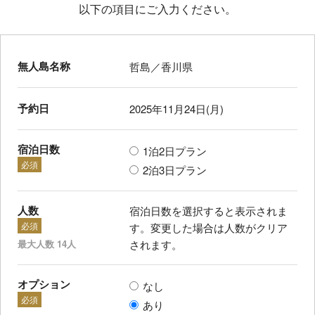
以下の項目にご入力ください。
無人島名称
哲島／香川県
予約日
2025年11月24日(月)
宿泊日数
1泊2日プラン
必須
2泊3日プラン
人数
宿泊日数を選択すると表示されま
必須
す。変更した場合は人数がクリア
最大人数 14人
されます。
オプション
なし
必須
あり